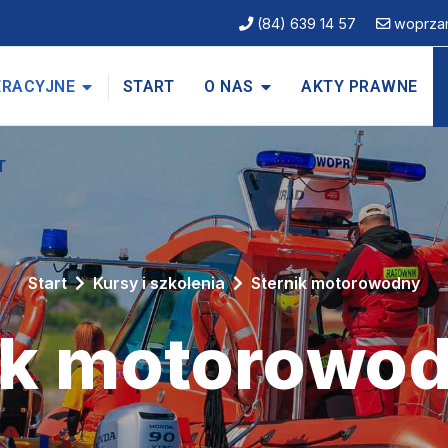
(84) 639 14 57
woprza
ERACYJNE
START
O NAS
AKTY PRAWNE
T
Start
Kursy i szkolenia
Sternik motorowodny
nik motorowo