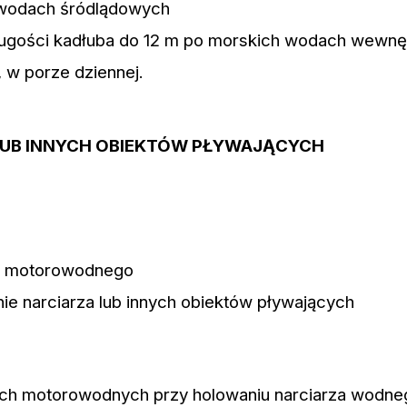
wodach śródlądowych
ugości kadłuba do 12 m po morskich wodach wewnę
 w porze dziennej.
 LUB INNYCH OBIEKTÓW PŁYWAJĄCYCH
ika motorowodnego
nie narciarza lub innych obiektów pływających
tach motorowodnych przy holowaniu narciarza wodne