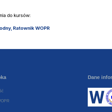
nia do kursów:
wodny, Ratownik WOPR
pka
Dane info
ść
 WOPR