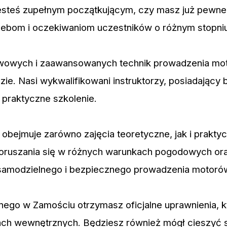
esteś zupełnym początkującym, czy masz już pewne
rzebom i oczekiwaniom uczestników o różnym stopn
awowych i zaawansowanych technik prowadzenia mo
e. Nasi wykwalifikowani instruktorzy, posiadający 
 praktyczne szkolenie.
bejmuje zarówno zajęcia teoretyczne, jak i prakty
ruszania się w różnych warunkach pogodowych oraz
samodzielnego i bezpiecznego prowadzenia motorów
go w Zamościu otrzymasz oficjalne uprawnienia, kt
ach wewnętrznych. Będziesz również mógł cieszyć s