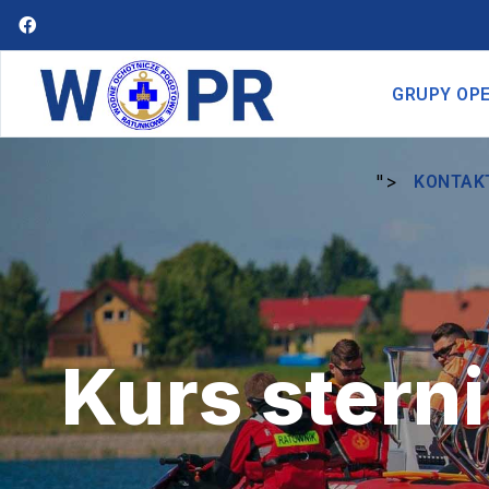
GRUPY OP
">
KONTAK
Kurs ster