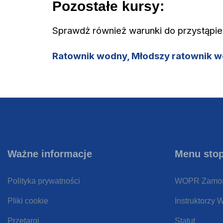
Pozostałe kursy:
Sprawdż również warunki do przystąpie
Ratownik wodny, Młodszy ratownik 
Ważne informacje
Menu sto
Polityka prywatności
WOPR Zamo
Pliki cookie
Instruktorzy
Przetargi
Statut